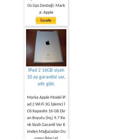
Os Gps Desteği: Mark
a: Apple
İncele
İPad 2 16GB siyah
10 ay garantisi var,
sıfır gibi.
Marka Apple Model iP
ad 2 Wi-Fi 3G İşlemci İ
OS Kapasite 16 GB Ekr
an Boyutu (inç) 9.7 Re
nk Siyah Garanti Var K
imden Mağazadan Du
rumu İkinci el