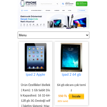
ipad 2 Apple
ipad 2 64 gb
Ürün Özellikleri Bellek
64 gb ekranı çok temi
( Ram): 1 Gb Sabit Dis
z
k Kapasitesi: 16 32-64-
550 TL
İncele
128 gb 3G Desteği wif
(KDV dahil)
i İşletim Sistemi: Mac