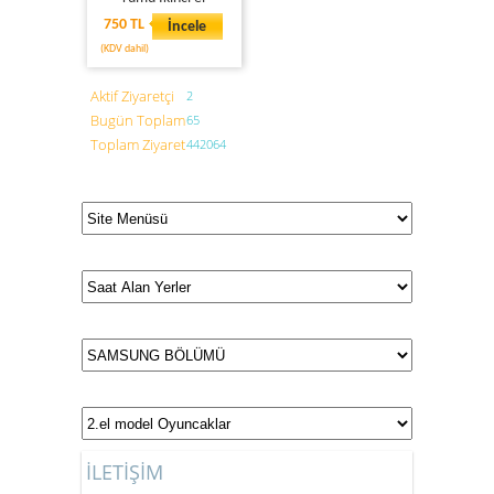
750 TL
İncele
(KDV dahil)
Aktif Ziyaretçi
2
Bugün Toplam
65
Toplam Ziyaret
442064
İLETİŞİM