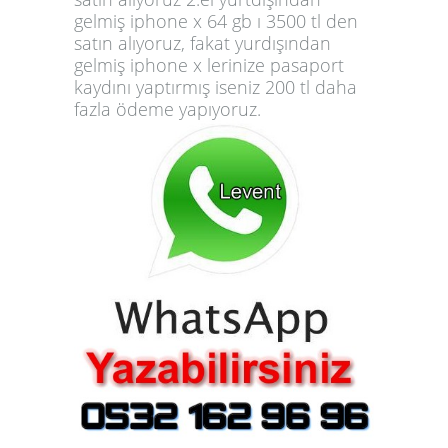
gelmiş iphone x 64 gb ı 3500 tl den
satın alıyoruz, fakat yurdışından
gelmiş iphone x lerinize pasaport
kaydını yaptırmış iseniz 200 tl daha
fazla ödeme yapıyoruz.