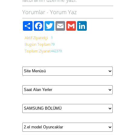
Yorumlar
-
Yorum Yaz
Paylaş
Facebook
Twitter
Email
Gmail
LinkedIn
Aktif Ziyaretçi
1
Bugün Toplam
79
Toplam Ziyaret
442379