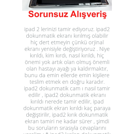
ipad 2 lerinizi tamir ediyoruz. ipad2
dokunmatik ekranı kırılmış olabilir
hiç dert etmeyin çünkü orjinal
ekranı yenisiyle değiştiriyoruz . Niye
kırıldı, kim kırdı, nasıl kırıldı, hiç
önemi yok artık olan olmuş önemli
olan hastayı ayağı ya kaldırmaktır,
bunu da emin ellerde emin kişilere
teslim etmek en doğru karadır.
ipad2 dokunmatik cam ı nasıl tamir
edilir , ipad2 dokunmatik ekranı
kırıldı nerede tamir edilir, ipad
dokunmatik ekran kırıldı kaç paraya
değiştirilir, ipad2 kırık dokunmatik
ekran tamiri ne kadar sürer , şimdi
bu soruların sırasıyla cevaplarını