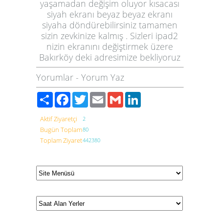
yaşamadan değişim oluyor kısacası
siyah ekranı beyaz beyaz ekranı
siyaha döndürebilirsiniz tamamen
sizin zevkinize kalmış . Sizleri ipad2
nizin ekranını değiştirmek üzere
Bakırköy deki adresimize bekliyoruz
Yorumlar
-
Yorum Yaz
Paylaş
Facebook
Twitter
Email
Gmail
LinkedIn
Aktif Ziyaretçi
2
Bugün Toplam
80
Toplam Ziyaret
442380