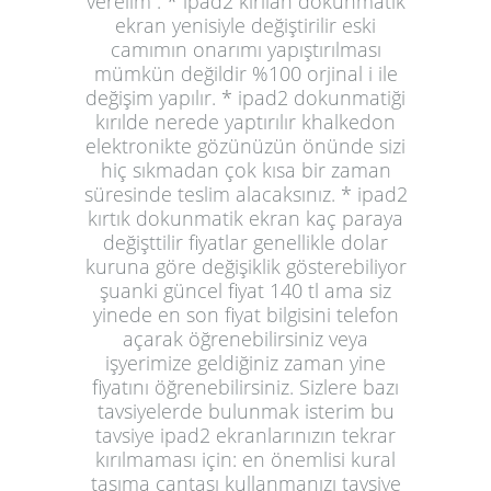
verelim : * ipad2 kırılan dokunmatik
ekran yenisiyle değiştirilir eski
camımın onarımı yapıştırılması
mümkün değildir %100 orjinal i ile
değişim yapılır. * ipad2 dokunmatiği
kırılde nerede yaptırılır khalkedon
elektronikte gözünüzün önünde sizi
hiç sıkmadan çok kısa bir zaman
süresinde teslim alacaksınız. * ipad2
kırtık dokunmatik ekran kaç paraya
değişttilir fiyatlar genellikle dolar
kuruna göre değişiklik gösterebiliyor
şuanki güncel fiyat 140 tl ama siz
yinede en son fiyat bilgisini telefon
açarak öğrenebilirsiniz veya
işyerimize geldiğiniz zaman yine
fiyatını öğrenebilirsiniz. Sizlere bazı
tavsiyelerde bulunmak isterim bu
tavsiye ipad2 ekranlarınızın tekrar
kırılmaması için: en önemlisi kural
taşıma çantası kullanmanızı tavsiye