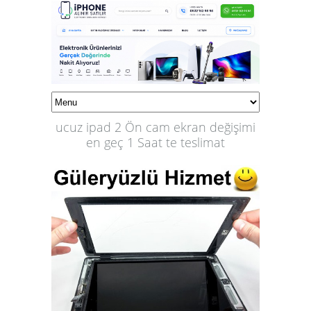
ucuz ipad 2 Ön cam ekran değişimi
en geç 1 Saat te teslimat