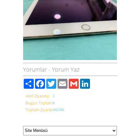
Yorumlar
-
Yorum Yaz
Paylaş
Facebook
Twitter
Email
Gmail
LinkedIn
Aktif Ziyaretçi
2
Bugün Toplam
6
Toplam Ziyaret
442306