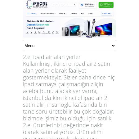
2.el ipad air alan yerler
Kullanılmış ,
ikinci el ipad air2 satın
alan yerler
olarak faaliyet
göstermekteyiz. Sizler daha önce hiç
ipad satmaya çalışmadığınız için
aceba bunu alacak yer varmı,
istanbul da kim ikinci el ipad air 2
satın alır
, insanoğlu kafasında bin
tane soru üretebilir bu çok doğaldır,
bizimde işimiz bu olduğu için satılık
2.el ürünlerinizi değerinde nakit
olarak satın alıyoruz. Ürün alımı
esnasında parmak okuyucusu