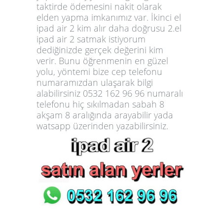
taktirde ödemesini nakit olarak
elden yapma imkanımız var. İ
kinci el
ipad air 2 kim alır
daha doğrusu
2.el
ipad air 2 satmak istiyorum
dediğinizde gerçek değerini kim
verir. Bunu öğrenmenin en güzel
yolu, yöntemi bize cep telefonu
numaramızdan ulaşarak bilgi
alabilirsiniz 0532 162 96 96 numaralı
telefonu hiç sıkılmadan sabah 8
akşam 8 aralığında arayabilir yada
watsapp üzerinden yazabilirsiniz.