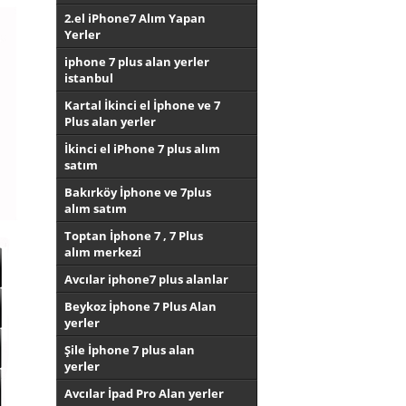
2.el iPhone7 Alım Yapan
Yerler
iphone 7 plus alan yerler
istanbul
Kartal İkinci el İphone ve 7
Plus alan yerler
İkinci el iPhone 7 plus alım
satım
Bakırköy İphone ve 7plus
alım satım
Toptan İphone 7 , 7 Plus
alım merkezi
Avcılar iphone7 plus alanlar
Beykoz İphone 7 Plus Alan
yerler
Şile İphone 7 plus alan
yerler
Avcılar İpad Pro Alan yerler