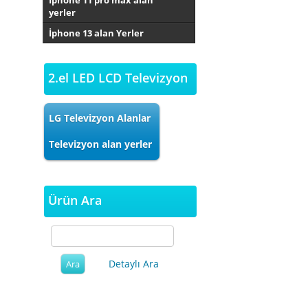
İphone 11 pro max alan
yerler
İphone 13 alan Yerler
2.el LED LCD Televizyon
LG Televizyon Alanlar
Televizyon alan yerler
Ürün Ara
Detaylı Ara