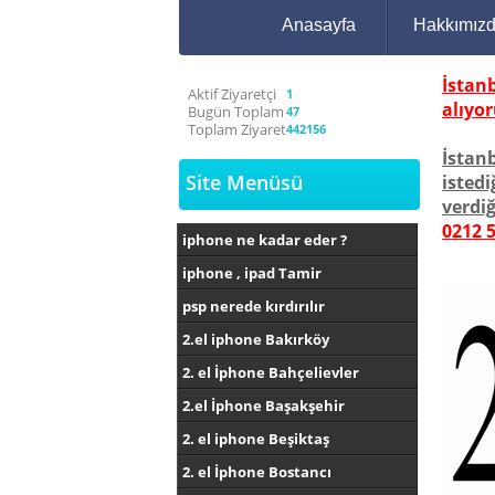
Anasayfa
Hakkımız
İstan
Aktif Ziyaretçi
1
alıyor
Bugün Toplam
47
Toplam Ziyaret
442156
İstan
Site Menüsü
istedi
verdiğ
0212 5
iphone ne kadar eder ?
iphone , ipad Tamir
psp nerede kırdırılır
2.el iphone Bakırköy
2. el İphone Bahçelievler
2.el İphone Başakşehir
2. el iphone Beşiktaş
2. el İphone Bostancı