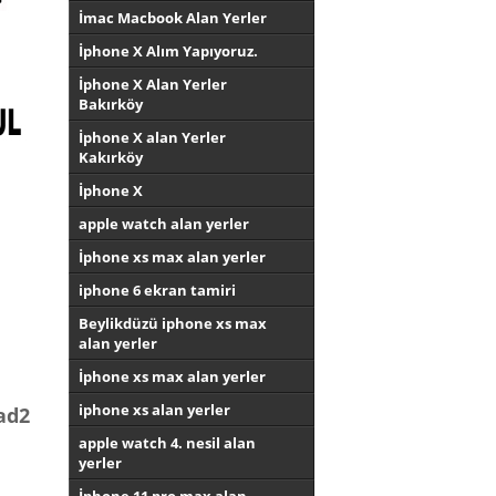
İmac Macbook Alan Yerler
İphone X Alım Yapıyoruz.
İphone X Alan Yerler
Bakırköy
İphone X alan Yerler
Kakırköy
İphone X
apple watch alan yerler
İphone xs max alan yerler
iphone 6 ekran tamiri
Beylikdüzü iphone xs max
alan yerler
İphone xs max alan yerler
iphone xs alan yerler
pad2
apple watch 4. nesil alan
yerler