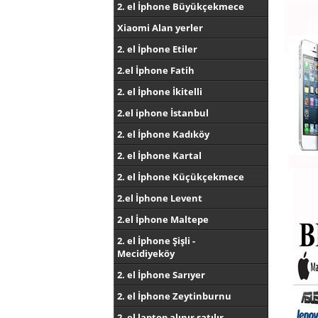
2. el İphone Büyükçekmece
Xiaomi Alan yerler
2. el İphone Etiler
2.el İphone Fatih
2. el İphone İkitelli
2.el iphone İstanbul
2. el İphone Kadıköy
2. el İphone Kartal
2. el İphone Küçükçekmece
2.el İphone Levent
2.el İphone Maltepe
2. el İphone Şişli -
Mecidiyeköy
2. el İphone Sarıyer
2. el İphone Zeytinburnu
2. el laptop alınır satılır