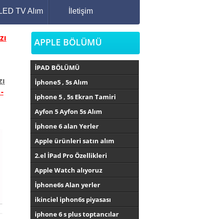
OLED TV Alım
İletişim
zı
APPLE BÖLÜMÜ
İPAD BÖLÜMÜ
zı
İphone5 , 5s Alım
-
iphone 5 , 5s Ekran Tamiri
Ayfon 5 Ayfon 5s Alım
İphone 6 alan Yerler
Apple ürünleri satın alım
2.el İPad Pro Özellikleri
Apple Watch alıyoruz
İphone6s Alan yerler
ikinciel iphon6s piyasası
iphone 6 s plus toptancılar