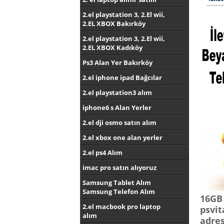
2.el playstation 3, 2.El wii,
2.EL XBOX Bakırköy
2.el playstation 3, 2.El wii,
2.EL XBOX Kadıköy
Ps3 Alan Yer Bakırköy
2.el iphone ipad Bağcılar
2.el playstation3 alım
iphone6 s Alan Yerler
2.el dji osmo satın alım
2.el xbox one alan yerler
2.el ps4 Alım
imac pro satın alıyoruz
Samsung Tablet Alım
Samsung Telefon Alım
16GB 
2.el macbook pro laptop
psvit
alım
adres