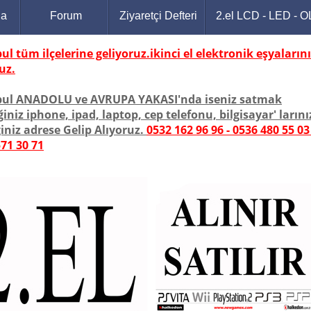
da
Forum
Ziyaretçi Defteri
2.el LCD - LED - 
bul
tüm
ilçelerine geliyoruz.ikinci el elektronik eşyalarını
uz.
bul ANADOLU ve AVRUPA YAKASI'nda iseniz satmak
ğiniz iphone, ipad, laptop, cep telefonu, bilgisayar' larını
iniz adrese Gelip Alıyoruz.
0532 162 96 96 - 0536 480 55 03 
71 30 71