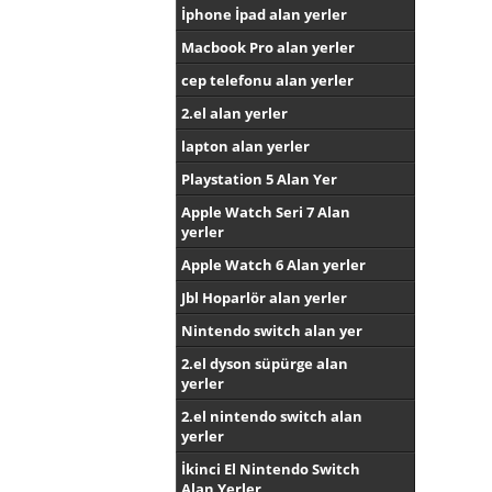
İphone İpad alan yerler
Macbook Pro alan yerler
cep telefonu alan yerler
2.el alan yerler
lapton alan yerler
Playstation 5 Alan Yer
Apple Watch Seri 7 Alan
yerler
Apple Watch 6 Alan yerler
Jbl Hoparlör alan yerler
Nintendo switch alan yer
2.el dyson süpürge alan
yerler
2.el nintendo switch alan
yerler
İkinci El Nintendo Switch
Alan Yerler