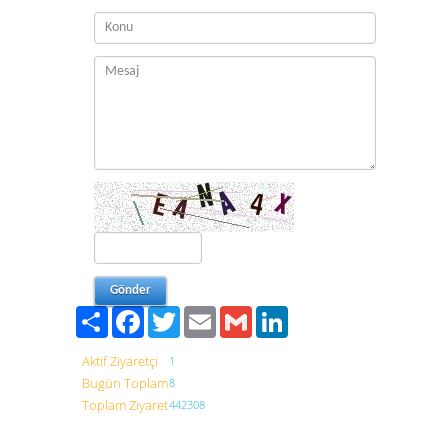
Paylaş
Facebook
Twitter
Email
Gmail
LinkedIn
Aktif Ziyaretçi
1
Bugün Toplam
8
Toplam Ziyaret
442308