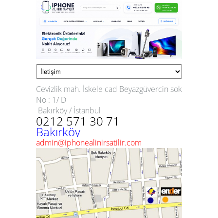
Cevizlik mah. İskele cad Beyazgüvercin sok
No : 1/ D
Bakırköy / İstanbul
0212 571 30 71
Bakırköy
admin@iphonealinirsatilir.com