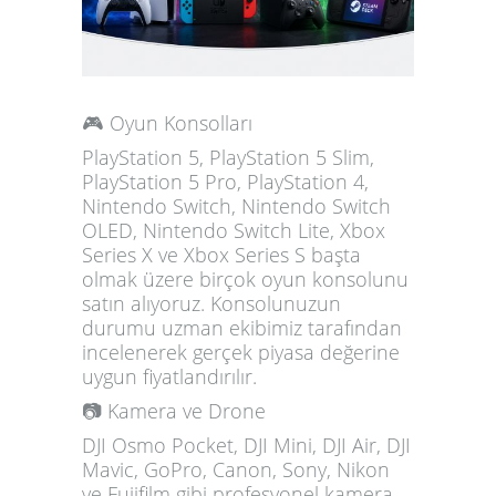
🎮 Oyun Konsolları
PlayStation 5, PlayStation 5 Slim,
PlayStation 5 Pro, PlayStation 4,
Nintendo Switch, Nintendo Switch
OLED, Nintendo Switch Lite, Xbox
Series X ve Xbox Series S başta
olmak üzere birçok oyun konsolunu
satın alıyoruz. Konsolunuzun
durumu uzman ekibimiz tarafından
incelenerek gerçek piyasa değerine
uygun fiyatlandırılır.
📷 Kamera ve Drone
DJI Osmo Pocket, DJI Mini, DJI Air, DJI
Mavic, GoPro, Canon, Sony, Nikon
ve Fujifilm gibi profesyonel kamera