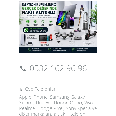
📞
0532 162 96 96
📱 Cep Telefonları
Apple iPhone, Samsung Galaxy,
Xiaomi, Huawei, Honor, Oppo, Vivo,
Realme, Google Pixel, Sony Xperia ve
diğer markalara ait akıllı telefon