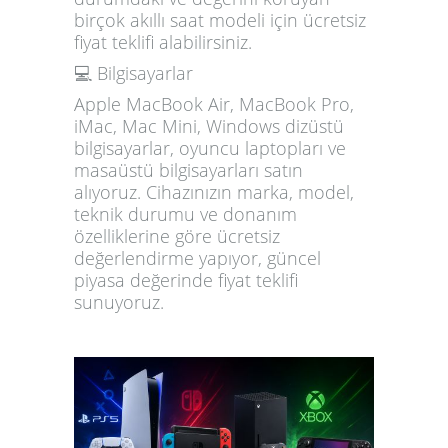
birçok akıllı saat modeli için ücretsiz
fiyat teklifi alabilirsiniz.
💻 Bilgisayarlar
Apple MacBook Air, MacBook Pro,
iMac, Mac Mini, Windows dizüstü
bilgisayarlar, oyuncu laptopları ve
masaüstü bilgisayarları satın
alıyoruz. Cihazınızın marka, model,
teknik durumu ve donanım
özelliklerine göre ücretsiz
değerlendirme yapıyor, güncel
piyasa değerinde fiyat teklifi
sunuyoruz.