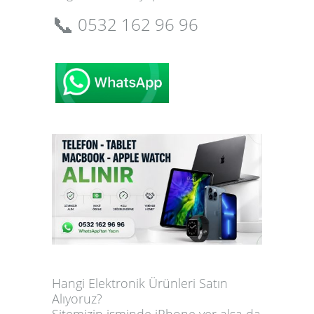
📞
0532 162 96 96
Hangi Elektronik Ürünleri Satın
Alıyoruz?
Sitemizin isminde iPhone yer alsa da