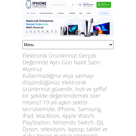
Elektronik Ürünlerinizi Gerçek
Değerinde Aynı Gün Nakit Satın
Alıyoruz
Kullanmadığınız veya satmayı
düşündüğünüz elektronik
ürünlerinizi güvenilir, hızlı ve şeffaf
bir şekilde değerlendirmek ister
misiniz? 19 yılı aşkın sektör
tecrübemizle; iPhone, Samsung,
iPad, MacBook, Apple Watch,
PlayStation, Nintendo Switch, DJI,
Dyson, televizyon, laptop, tablet ve
daha birçok markalı elektronik