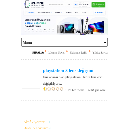
SIRALA:
İzlenme Sayısı
Eklenme Tarihi
Yıldız Sayısı
playstation 3 lens değişimi
lens arızası olan playsataion3 lerıin lenslerini
değiştiriyoruz
1928 kez izlendi
5064 gün önce
Aktif Ziyaretçi
1
Bugün Toplam
9